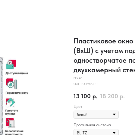
Пластиковое окно
(ВхШ) с учетом по
одностворчатое по
двухкамерный сте
РЕХАУ
SKU:
13439861001
13 100
р.
18 200
р.
Цвет
Профильная система