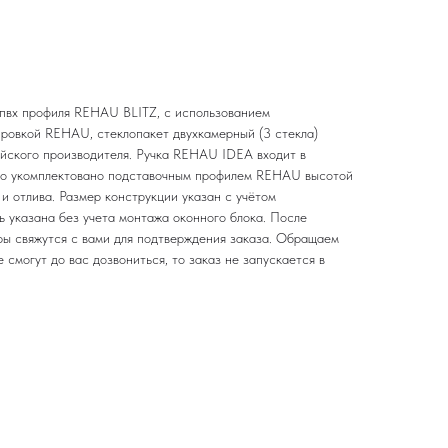
 пвх профиля REHAU BLITZ, с использованием
ировкой REHAU, стеклопакет двухкамерный (3 стекла)
ейского производителя. Ручка REHAU IDEA входит в
но укомплектовано подставочным профилем REHAU высотой
и отлива. Размер конструкции указан c учётом
ь указана без учета монтажа оконного блока. После
ы свяжутся с вами для подтверждения заказа. Обращаем
 смогут до вас дозвониться, то заказ не запускается в